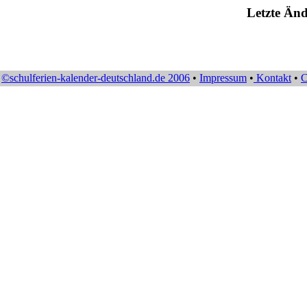
Letzte Änd
©schulferien-kalender-deutschland.de 2006
•
Impressum
•
Kontakt
•
C