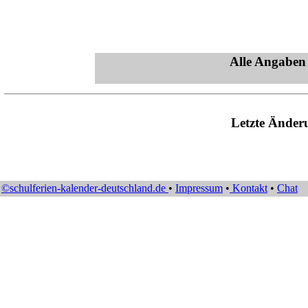
Alle Angaben
Letzte Änder
©schulferien-kalender-deutschland.de
•
Impressum
•
Kontakt
•
Chat